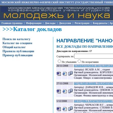
МОСКОВСКИЙ ИНЖЕНЕРНО-ФИЗИЧЕСКИЙ ИНСТИТУТ (ГОСУДАРСТВЕННЫЙ УНИВЕ
Главная страница
|
Информация
|
Доклады
|
Дискуссии
|
Регистрация
|
Координаты
|
Ар
>>>Каталог докладов
Поиск по каталогу
НАПРАВЛЕНИЕ "НАНО
Каталог по секциям
ВСЕ ДОКЛАДЫ ПО НАПРАВЛЕНИ
Общий каталог
Правила публикации
Докладов по направлению: 17
Пример публикации
Сортировать по:
По убыванию
По возрастанию
26/11/2008
КОМПЬЮТЕРНОЕ МОДЕЛИРОВАН
Автор(ы): ИСАЕВ А.М. , студент
Научный руководитель: КОРОЛЕВ В.
Организация: Московский инженерно
Секция: Микро- и наноэлектроника
27/11/2008
МОДЕЛИРОВАНИЕ ТРЕХМЕРНЫ
Автор(ы): ДАВЫДОВ И.В. , аспира
Научный руководитель: ОПЕНОВ Л. А
Организация: Московский инженерно
Секция: Физика наноструктур и све
1/12/2008
МЕТОДИКА ХАРАКТЕРИЗАЦИИ
Автор(ы): ЧЕРКАСОВ И.Г. , аспир
Научный руководитель: СТЕНИН В.Я.
Организация: Московский инженерно