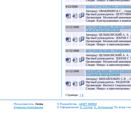
Секция: Микро- и наноэлектроника
4/12/2008
НАНОСТРУКТУРНЫЕ СИЛОВЫЕ
Автор(ы): ОВАКИМЯН К.Г. , студе
Научный руководитель: ПЕТРУНИН 
Организация: Московский инженерно
Секция: Конструкционные и композ
12/12/2008
МОДЕЛИРОВАНИЕ ВОЛЬТ-АМПЕ
СКОРОСТИ НОСИТЕЛЕЙ
Автор(ы): ЦЕЛЫКОВСКИЙ А. А. , с
Научный руководитель: ЗЕБРЕВ Г. И
Организация: Московский инженерно
Секция: Микро- и наноэлектроника
12/12/2008
МОДЕЛИРОВАНИЕ ГРАФЕНОВОГ
Автор(ы): ЦЕЛЫКОВСКИЙ А. А. , с
Научный руководитель: ЗЕБРЕВ Г. И
Организация: Московский инженерно
Секция: Микро- и наноэлектроника
15/12/2008
ФОРМИРОВАНИЕ НАНОРАЗМЕР
ЛУЧЕВОЙ ЛИТОГРАФИИ
Автор(ы): МИХАЙЛОВИЧ С.В. , сту
Научный руководитель: ФЕДОРОВ
Организация: Институт Сверхвысок
Секция: Микро- и наноэлектроника
Страницы:
1
2
Пользователь:
Гость
© Разработка -
ЦНИТ МИФИ
Администрирование
© Оформление
А. Седов
,
К. Андреенко
По всем тех