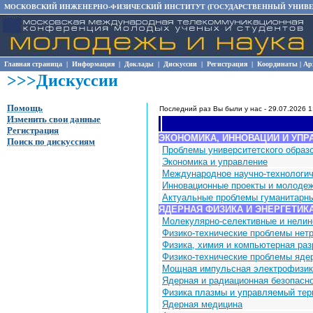
МОСКОВСКИЙ ИНЖЕНЕРНО-ФИЗИЧЕСКИЙ ИНСТИТУТ (ГОСУДАРСТВЕННЫЙ УНИВЕ
Главная страница
|
Информация
|
Доклады
|
Дискуссии
|
Регистрация
|
Координаты
|
Ар
>>>Дискуссии
Помощь
Последний раз Вы были у нас - 29.07.2026 1
Изменить свои данные
Регистрация
ЭКОНОМИКА, ИННОВАЦИИ И УПР
Поиск по дискуссиям
Проблемы университетского образ
Экономика и управление
Международное научно-технологич
Инновационные проекты и молодеж
Актуальные проблемы гуманитарны
ЯДЕРНАЯ ФИЗИКА И ЭНЕРГЕТИК
Молекулярно-селективные и нелин
Физико-технические проблемы нет
Физика, химия и компьютерная раз
Физико-технические проблемы ядер
Мощная импульсная электрофизик
Ядерная и радиационная безопасн
Физика плазмы и управляемый тер
Ядерная медицина