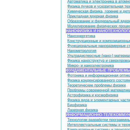
Автоматика и электроника в атом
Физика пучков и ускорительная те
Химическая физика, горение и дет
Прикладная ядерная физика
Образование и федеральный ядер
Моделирование физических проце
НАНОФИЗИКА И НАНОТЕХНОЛОГ
Наноэнергетика
Конструкционные и композиционны
Функциональные наноразмерные с
Нанометрология
Ультрадисперсные (нано-) материа
Физика наноструктур и сверхпров
Микро- и наноэлектроника
ФУНДАМЕНТАЛЬНЫЕ ПРОБЛЕМЫ
Фотоника и информационная оптик
Физика конденсированного состоя
Теоретические проблемы физики
Проблемы современной математик
Астрофизика и космофизика
Физика ядра и элементарных част
Биофизика
Лазерная физика
ИНФОРМАЦИОННО-ТЕЛЕКОММУ
Технологии разработки программн
Интеллектуальные системы и техн
Компьютерные системы и техноло