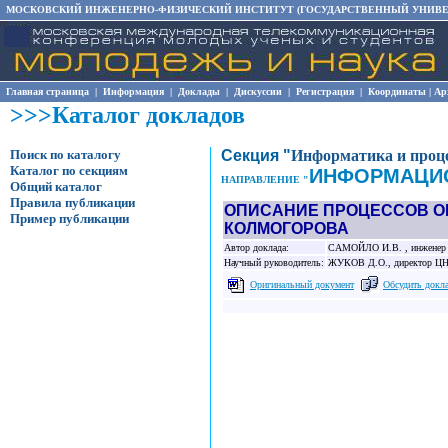
МОСКОВСКИЙ ИНЖЕНЕРНО-ФИЗИЧЕСКИЙ ИНСТИТУТ (ГОСУДАРСТВЕННЫЙ УНИВЕ
Главная страница
|
Информация
|
Доклады
|
Дискуссии
|
Регистрация
|
Координаты
|
Ар
>>>Каталог докладов
Поиск по каталогу
Секция "
Информатика и проц
Каталог по секциям
ИНФОРМАЦИ
НАПРАВЛЕНИЕ "
Общий каталог
Правила публикации
ОПИСАНИЕ ПРОЦЕССОВ О
Пример публикации
КОЛМОГОРОВА
Автор доклада:
САМОЙЛО И.В. , инженер (М
Научный руководитель:
ЖУКОВ Д.О., директор ЦНИ
Оригинальный документ
Обсудить докл