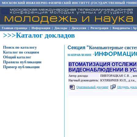
МОСКОВСКИЙ ИНЖЕНЕРНО-ФИЗИЧЕСКИЙ ИНСТИТУТ (ГОСУДАРСТВЕННЫЙ УНИВЕ
Главная страница
|
Информация
|
Доклады
|
Дискуссии
|
Регистрация
|
Координаты
|
Ар
>>>Каталог докладов
Поиск по каталогу
Секция "
Компьютерные систе
Каталог по секциям
ИНФОРМАЦИ
НАПРАВЛЕНИЕ "
Общий каталог
Правила публикации
ВТОМАТИЗАЦИЯ ОТСЛЕЖИ
Пример публикации
ВИДЕОНАБЛЮДЕНИИ В УС
Автор доклада:
ПИВТОРАЦКАЯ С.В. , аспира
Научный руководитель:
КУЛЯБИЧЕВ Ю.П., д.т.н., 
Оригинальный документ
Обсудить докл