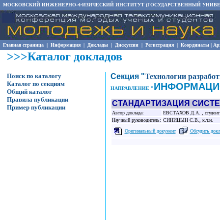
МОСКОВСКИЙ ИНЖЕНЕРНО-ФИЗИЧЕСКИЙ ИНСТИТУТ (ГОСУДАРСТВЕННЫЙ УНИВЕ
Главная страница
|
Информация
|
Доклады
|
Дискуссии
|
Регистрация
|
Координаты
|
Ар
>>>Каталог докладов
Поиск по каталогу
Секция "
Технологии разрабо
Каталог по секциям
ИНФОРМАЦИ
НАПРАВЛЕНИЕ "
Общий каталог
Правила публикации
СТАНДАРТИЗАЦИЯ СИСТЕ
Пример публикации
Автор доклада:
ЕВСТАХОВ Д.А. , студент (
Научный руководитель:
СИНИЦЫН С.В., к.т.н.
Оригинальный документ
Обсудить док