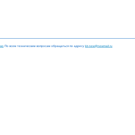
нко
По всем техническим вопросам обращаться по адресу
kit-new@newmail.ru