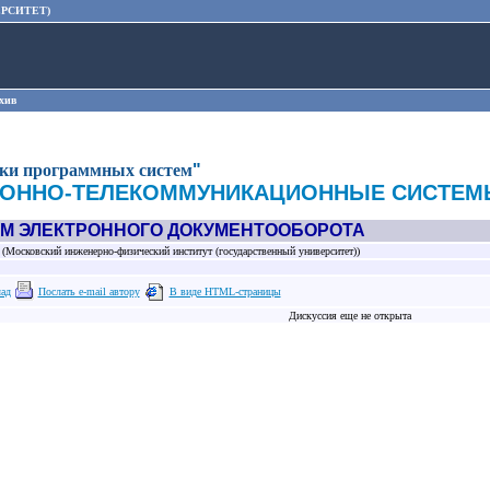
РСИТЕТ)
хив
тки программных систем
"
ОННО-ТЕЛЕКОММУНИКАЦИОННЫЕ СИСТЕМ
М ЭЛЕКТРОННОГО ДОКУМЕНТООБОРОТА
Московский инженерно-физический институт (государственный университет))
лад
Послать e-mail автору
В виде HTML-страницы
Дискуссия еще не открыта