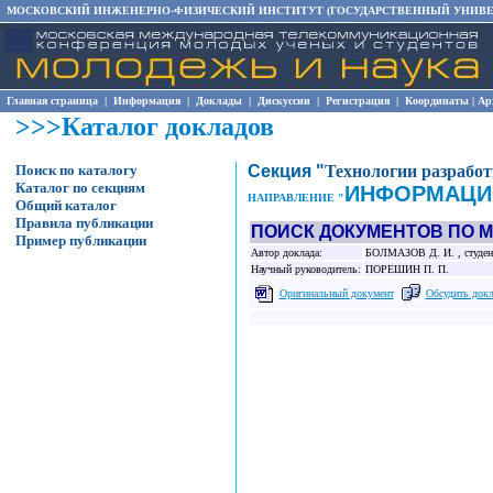
МОСКОВСКИЙ ИНЖЕНЕРНО-ФИЗИЧЕСКИЙ ИНСТИТУТ (ГОСУДАРСТВЕННЫЙ УНИВЕ
Главная страница
|
Информация
|
Доклады
|
Дискуссии
|
Регистрация
|
Координаты
|
Ар
>>>Каталог докладов
Поиск по каталогу
Секция "
Технологии разрабо
Каталог по секциям
ИНФОРМАЦИ
НАПРАВЛЕНИЕ "
Общий каталог
Правила публикации
ПОИСК ДОКУМЕНТОВ ПО 
Пример публикации
Автор доклада:
БОЛМАЗОВ Д. И. , студент 
Научный руководитель:
ПОРЕШИН П. П.
Оригинальный документ
Обсудить док