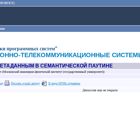
РСИТЕТ)
хив
тки программных систем
"
ОННО-ТЕЛЕКОММУНИКАЦИОННЫЕ СИСТЕМ
МЕТАДАННЫМ В СЕМАНТИЧЕСКОЙ ПАУТИНЕ
(Московский инженерно-физический институт (государственный университет))
лад
Послать e-mail автору
В виде HTML-страницы
Дискуссия еще не открыта