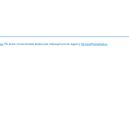
нко
По всем техническим вопросам обращаться по адресу
kit-new@newmail.ru