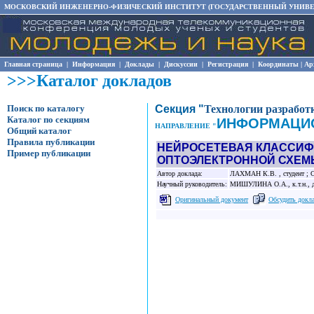
МОСКОВСКИЙ ИНЖЕНЕРНО-ФИЗИЧЕСКИЙ ИНСТИТУТ (ГОСУДАРСТВЕННЫЙ УНИВЕ
Главная страница
|
Информация
|
Доклады
|
Дискуссии
|
Регистрация
|
Координаты
|
Ар
>>>Каталог докладов
Поиск по каталогу
Секция "
Технологии разработ
Каталог по секциям
ИНФОРМАЦИ
НАПРАВЛЕНИЕ "
Общий каталог
Правила публикации
НЕЙРОСЕТЕВАЯ КЛАССИФ
Пример публикации
ОПТОЭЛЕКТРОННОЙ СХЕМ
Автор доклада:
ЛАХМАН К.В. , студент ; С
Научный руководитель:
МИШУЛИНА О.А., к.т.н., до
Оригинальный документ
Обсудить докл