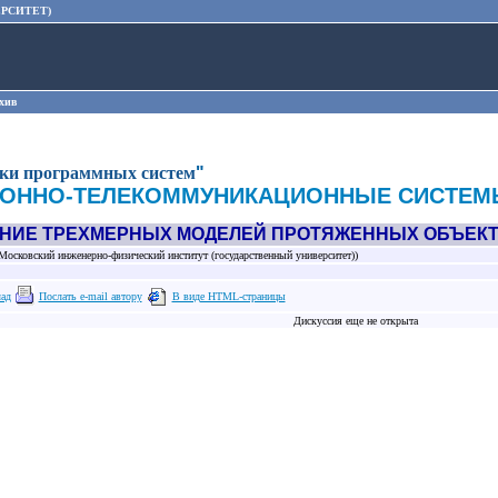
РСИТЕТ)
хив
тки программных систем
"
ОННО-ТЕЛЕКОММУНИКАЦИОННЫЕ СИСТЕМ
НИЕ ТРЕХМЕРНЫХ МОДЕЛЕЙ ПРОТЯЖЕННЫХ ОБЪЕКТ
осковский инженерно-физический институт (государственный университет))
лад
Послать e-mail автору
В виде HTML-страницы
Дискуссия еще не открыта