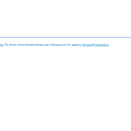
нко
По всем техническим вопросам обращаться по адресу
kit-new@newmail.ru