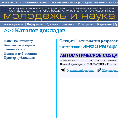
МОСКОВСКИЙ ИНЖЕНЕРНО-ФИЗИЧЕСКИЙ ИНСТИТУТ (ГОСУДАРСТВЕННЫЙ УНИВЕ
Главная страница
|
Информация
|
Доклады
|
Дискуссии
|
Регистрация
|
Координаты
|
Ар
>>>Каталог докладов
Поиск по каталогу
Секция "
Технологии разрабо
Каталог по секциям
ИНФОРМАЦИ
НАПРАВЛЕНИЕ "
Общий каталог
Правила публикации
АВТОМАТИЧЕСКОЕ СОЗДА
Пример публикации
Автор доклада:
ПЛЕССЕР П.Л. , студент (М
Научный руководитель:
ИЛЬИНСКИЙ Н.И., к.т.н.
Оригинальный документ
Обсудить док